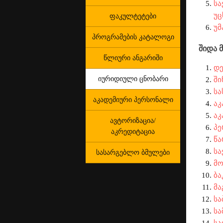
სა
უც
ფაკულტეტები
უმ
პროგრამების კატალოგი
შიდა 
წლიური ანგარიში
დე
იურიდიული ცნობარი
ში
სა
აკადემიური პერსონალი
აკ
აკ
ავტორიზაცია/
პე
აკრედიტაცია
წა
სა
სასარგებლო ბმულები
მო
ბა
მა
სა
სა