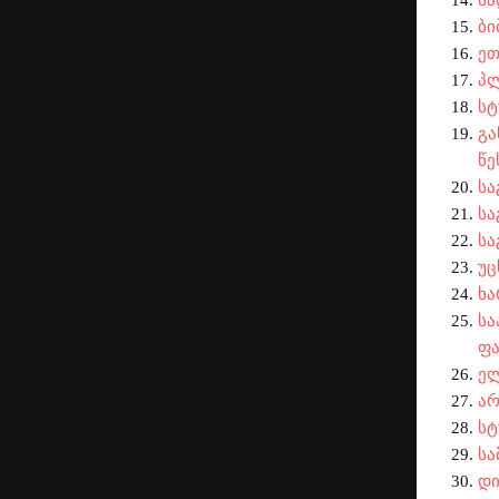
სა
ბი
ეთ
პლ
სტ
გა
წე
სა
სა
სა
უც
ხა
სა
ფა
ელ
არ
სტ
სა
დი