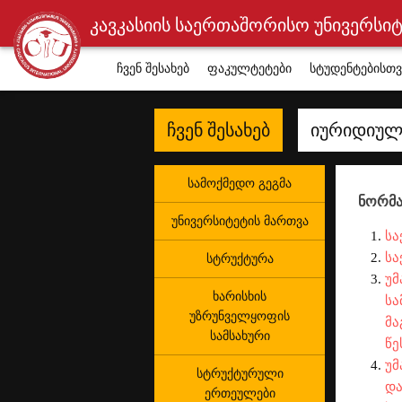
კავკასიის საერთაშორისო უნივერსი
ჩვენ შესახებ
ფაკულტეტები
სტუდენტებისთვ
ჩვენ შესახებ
იურიდიულ
სამოქმედო გეგმა
ნორმა
უნივერსიტეტის მართვა
სა
სა
სტრუქტურა
უმ
ხარისხის
სა
უზრუნველყოფის
მა
სამსახური
წე
უმ
სტრუქტურული
და
ერთეულები